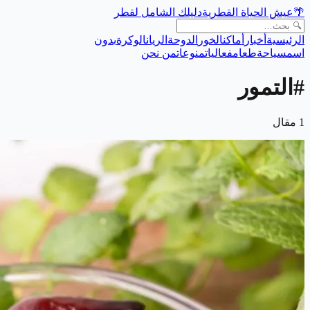
🌴
عيش الحياة القطرية
دليلك الشامل لقطر
الرئيسية
أخبار
أماكن
الخور
الدوحة
الريان
الوكرة
بدون
اسم
سياحة
طعام
فعاليات
منوعات
من نحن
#
التمور
1
مقال