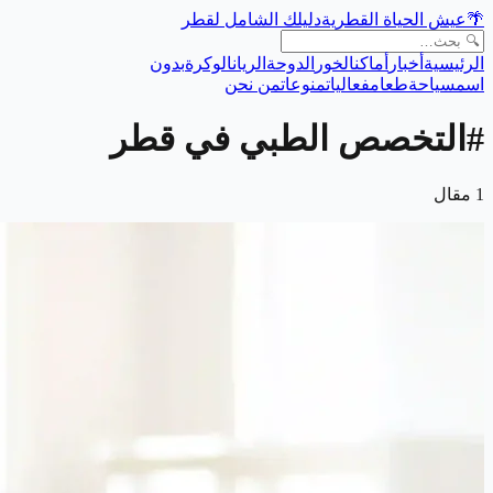
🌴
عيش الحياة القطرية
دليلك الشامل لقطر
الرئيسية
أخبار
أماكن
الخور
الدوحة
الريان
الوكرة
بدون
اسم
سياحة
طعام
فعاليات
منوعات
من نحن
#
التخصص الطبي في قطر
1
مقال