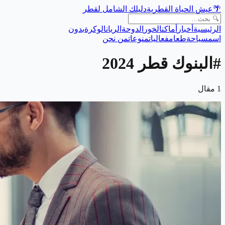
🌴
عيش الحياة القطرية
دليلك الشامل لقطر
الرئيسية
أخبار
أماكن
الخور
الدوحة
الريان
الوكرة
بدون
اسم
سياحة
طعام
فعاليات
منوعات
من نحن
#
البنوك قطر 2024
1
مقال