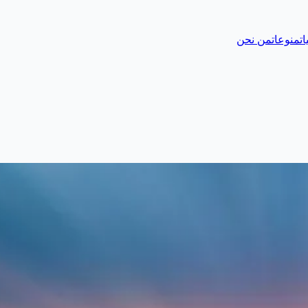
ات
منوعات
من نحن