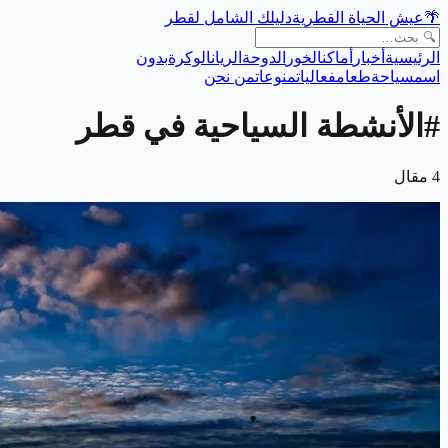
🌴
عيش الحياة القطرية
دليلك الشامل لقطر
الرئيسية
أخبار
أماكن
الخور
الدوحة
الريان
الوكرة
بدون
اسم
سياحة
طعام
فعاليات
منوعات
من نحن
#
الأنشطة السياحية في قطر
4
مقال