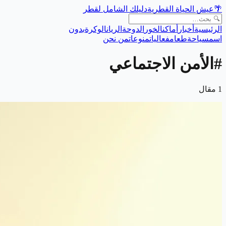
🌴
عيش الحياة القطرية
دليلك الشامل لقطر
الرئيسية
أخبار
أماكن
الخور
الدوحة
الريان
الوكرة
بدون
اسم
سياحة
طعام
فعاليات
منوعات
من نحن
#
الأمن الاجتماعي
1
مقال