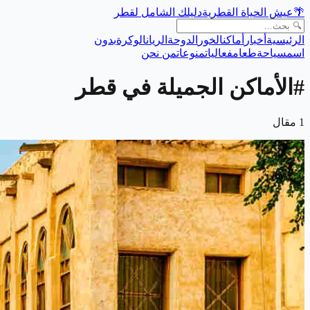
🌴
عيش الحياة القطرية
دليلك الشامل لقطر
الرئيسية
أخبار
أماكن
الخور
الدوحة
الريان
الوكرة
بدون
اسم
سياحة
طعام
فعاليات
منوعات
من نحن
#
الأماكن الجميلة في قطر
1
مقال