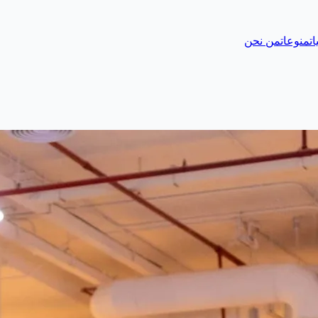
ات
منوعات
من نحن