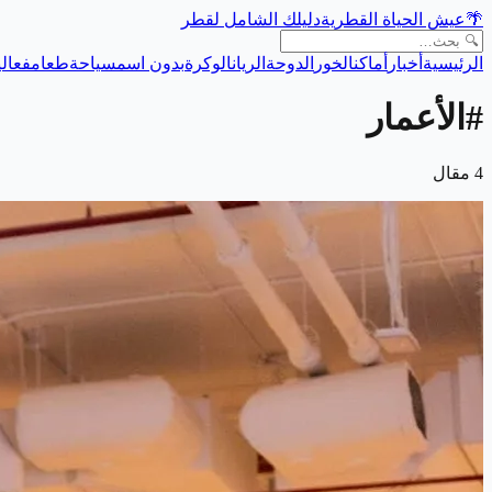
🌴
عيش الحياة القطرية
دليلك الشامل لقطر
الرئيسية
أخبار
أماكن
الخور
الدوحة
الريان
الوكرة
بدون اسم
سياحة
طعام
فعالي
#
الأعمار
4
مقال