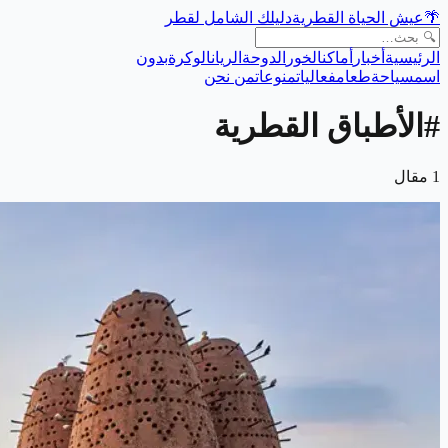
🌴
عيش الحياة القطرية
دليلك الشامل لقطر
الرئيسية
أخبار
أماكن
الخور
الدوحة
الريان
الوكرة
بدون
اسم
سياحة
طعام
فعاليات
منوعات
من نحن
#
الأطباق القطرية
1
مقال