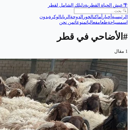
🌴
عيش الحياة القطرية
دليلك الشامل لقطر
الرئيسية
أخبار
أماكن
الخور
الدوحة
الريان
الوكرة
بدون
اسم
سياحة
طعام
فعاليات
منوعات
من نحن
#
الأضاحي في قطر
1
مقال