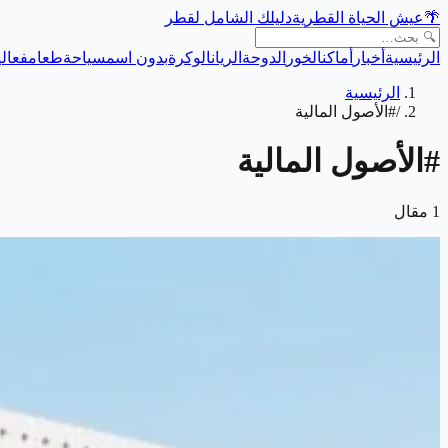
🌴
عيش الحياة القطرية
دليلك الشامل لقطر
الرئيسية
أخبار
أماكن
الخور
الدوحة
الريان
الوكرة
بدون اسم
سياحة
طعام
فعالي
الرئيسية
/
#الأصول المالية
#
الأصول المالية
1
مقال