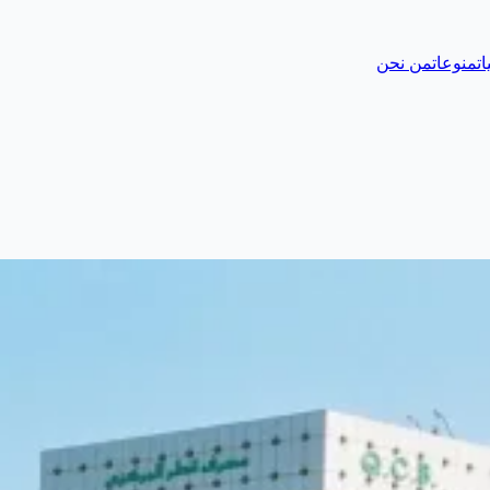
ات
منوعات
من نحن