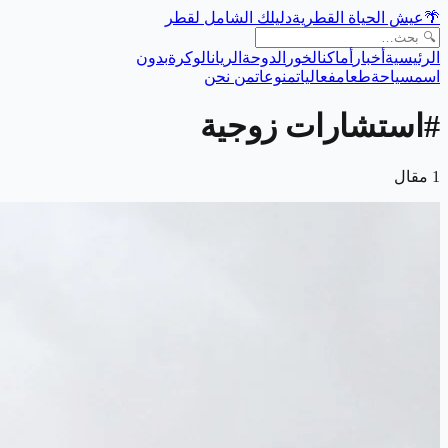
🌴
عيش الحياة القطرية
دليلك الشامل لقطر
الرئيسية
أخبار
أماكن
الخور
الدوحة
الريان
الوكرة
بدون
اسم
سياحة
طعام
فعاليات
منوعات
من نحن
#
استشارات زوجية
1
مقال