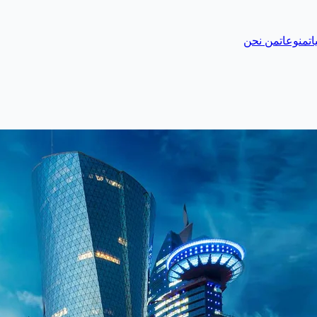
ات
منوعات
من نحن