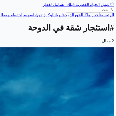
🌴
عيش الحياة القطرية
دليلك الشامل لقطر
الرئيسية
أخبار
أماكن
الخور
الدوحة
الريان
الوكرة
بدون اسم
سياحة
طعام
فعالي
#
استئجار شقة في الدوحة
2
مقال