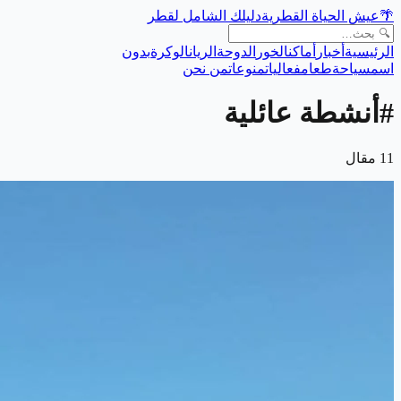
🌴
عيش الحياة القطرية
دليلك الشامل لقطر
الرئيسية
أخبار
أماكن
الخور
الدوحة
الريان
الوكرة
بدون
اسم
سياحة
طعام
فعاليات
منوعات
من نحن
#
أنشطة عائلية
11
مقال