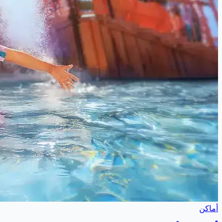
أماكن