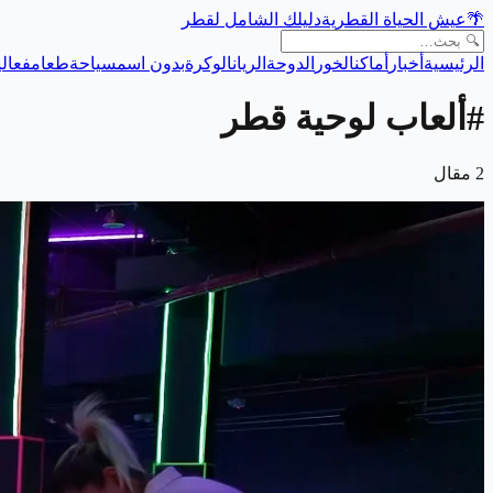
🌴
عيش الحياة القطرية
دليلك الشامل لقطر
الرئيسية
أخبار
أماكن
الخور
الدوحة
الريان
الوكرة
بدون اسم
سياحة
طعام
فعالي
#
ألعاب لوحية قطر
2
مقال