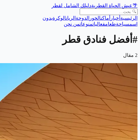
🌴
عيش الحياة القطرية
دليلك الشامل لقطر
الرئيسية
أخبار
أماكن
الخور
الدوحة
الريان
الوكرة
بدون
اسم
سياحة
طعام
فعاليات
منوعات
من نحن
#
أفضل فنادق قطر
2
مقال