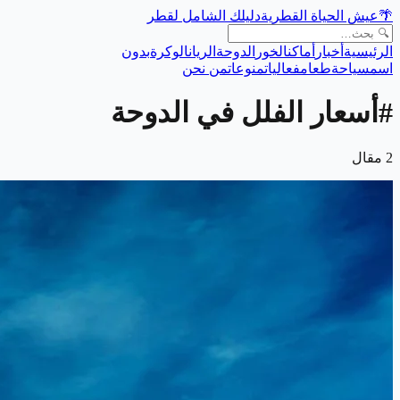
🌴
عيش الحياة القطرية
دليلك الشامل لقطر
الرئيسية
أخبار
أماكن
الخور
الدوحة
الريان
الوكرة
بدون
اسم
سياحة
طعام
فعاليات
منوعات
من نحن
#
أسعار الفلل في الدوحة
2
مقال