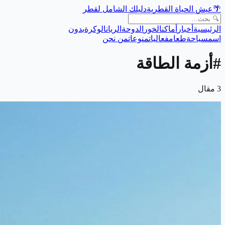
🌴
عيش الحياة القطرية
دليلك الشامل لقطر
الرئيسية
أخبار
أماكن
الخور
الدوحة
الريان
الوكرة
بدون
اسم
سياحة
طعام
فعاليات
منوعات
من نحن
#
أزمة الطاقة
3
مقال