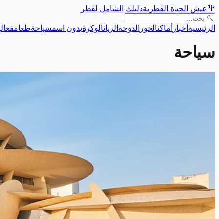
🌴
عيش الحياة القطرية
دليلك الشامل لقطر
الرئيسية
أخبار
أماكن
الخور
الدوحة
الريان
الوكرة
بدون اسم
سياحة
طعام
فعالي
سياحة