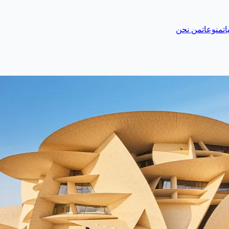
ات
منوعات
من نحن