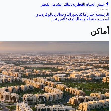
🌴
عيش الحياة القطرية
دليلك الشامل لقطر
الرئيسية
أخبار
أماكن
الخور
الدوحة
الريان
الوكرة
بدون
اسم
سياحة
طعام
فعاليات
منوعات
من نحن
أماكن