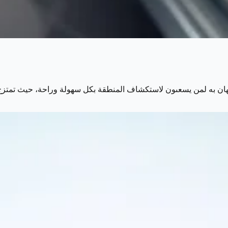
ستهان به لمن يسعىون لاستكشاف المنطقة بكل سهولة وراحة، حيث تمتزج