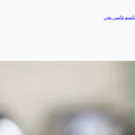
ات
منوعات
من نحن