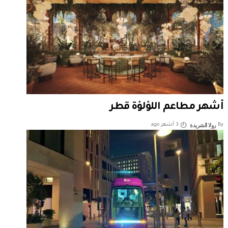
أشهر مطاعم اللؤلؤة قطر
رولا الشريدة
By
3 أشهر ago