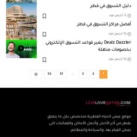
دليل التسوق في قطر
9 أشهر ago
أفضل مراكز التسوق في قطر
10 أشهر ago
Dealz Dazzler يغير قواعد التسوق الإلكتروني
بخصومات مذهلة
10 أشهر ago
52
51
…
3
2
1
موقع عيش الحياة القطرية متخصص بكل ما يتعلق
بقطر من أخر الأخبار، وأجمل الأماكن والفعاليات التي
يمكن القيام بها، والسياحة والمطاعم.