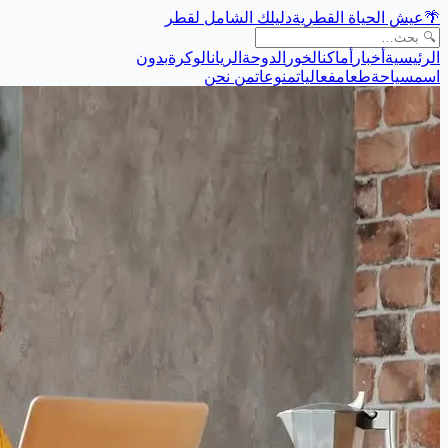
🌴
عيش الحياة القطرية
دليلك الشامل لقطر
الرئيسية
أخبار
أماكن
الخور
الدوحة
الريان
الوكرة
بدون
اسم
سياحة
طعام
فعاليات
منوعات
من نحن