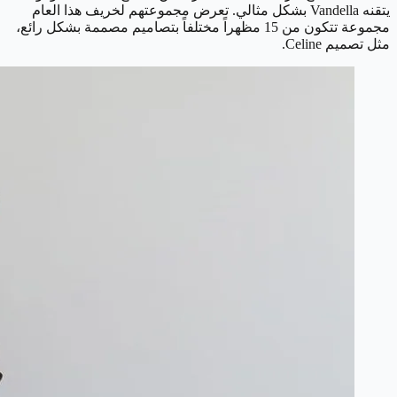
يتقنه Vandella بشكل مثالي. تعرض مجموعتهم لخريف هذا العام
مجموعة تتكون من 15 مظهراً مختلفاً بتصاميم مصممة بشكل رائع،
مثل تصميم Celine.