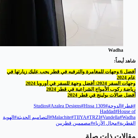
Wadha
شاهد أيضاً:
أفضل 6 وجهات للمغامرة والترفيه في قطر يجب عليك زيارتها في
عام 2024
وجهات السفر 2024: أفضل وجهة للسفر في أوروبا 2024
رياضة ركوب الأمواج الشراعية في قطر 2024
أفضل صالات بولينج في قطر 2024
#
قطر
#
الدوحة
#
1309 Studios
Hissa
#
Azalea Designs
#
Haddad
#
House of
Wadha
#
Vandella
#
TRZI
#
TIIYA
#
Malachite
#
التصاميم الحديثة
#
الهوية
القطرية
#
مجال الأزياء
#
مصممين قطريين
مقالات ذات صلة