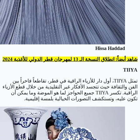
Hissa Haddad
شاهد أيضاً: انطلاق النسخة الـ 13 لمهرجان قطر الدولي للأغذية 2024
TIIYA
تمثل TIIYA، أول دار للأزياء الراقية في قطر، تقاطعاً فاخراً بين
الفن والثقافة حيث تتجسد الأفكار غير التقليدية من خلال قطع الأزياء
الراقية. تكسر TIIYA جميع الحواجز لما هو الموضة وما يمكن أن
تكون عليه، وتستكشف التصورات الخيالية بلمسة إقليمية.