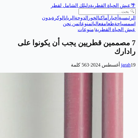
🌴
عيش الحياة القطرية
دليلك الشامل لقطر
الرئيسية
أخبار
أماكن
الخور
الدوحة
الريان
الوكرة
بدون
اسم
سياحة
طعام
فعاليات
منوعات
من نحن
عيش الحياة القطرية
/
منوعات
7 مصممين قطريين يجب أن يكونوا على
رادارك
19 أغسطس 2024
jarah
·
563
كلمة