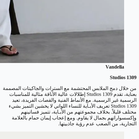
Vandella
1309 Studios
من خلال دمج الملابس المحتشمة مع السترات والجاكيتات المصممة
بعناية، تقدم 1309 Studios إطلالات عالية الأناقة مثالية للمناسبات
الرسمية غير الرسمية. مع الأنماط الفنية والقصات الفريدة، تعيد
1309 Studios تعريف الأبـاية للنساء اللواتي لا يخشين التميز بشيء
مختلف قليلاً. بخلاف مجموعتهم من الأبـاية، تتميز فساتينهم
وإكسسواراتهم بجمال لا يقاوم. ومع إعجاب إيمان حمام بالعلامة
التجارية، من الصعب عدم رؤية جاذبيتها.