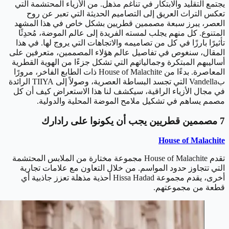
يجتمع التقليد والابتكار في تناغم مذهل. من الأزياء المحتشمة التي
تعكس التراث العريق إلى التصاميم الحديثة التي تعبر عن روح
العصر، يبرز سبعة مصممين قطريين بشكل خاص في هذا المشهد
المتنوع. كل منهم يجلب لمسته الفريدة إلى عالم الموضة، مُحدِثًا
تأثيرًا بارزًا في كل من تصاميمه والاتجاهات التي يروج لها. في هذا
المقال، سنغوص في تفاصيل عالم هؤلاء المصممين، متعرفين على
أساليبهم المبتكرة وجمالياتهم التي تشكل جزءًا من الهوية القطرية
المعاصرة. بدءًا من House of Malachite ذات الطابع الفاخر، مرورًا
بVandella التي تجسد البساطة العصرية، وصولاً إلى TIIYA الرائدة
في مجال الأزياء الراقية، سيكشف لنا هذا الاستعراض كيف أن كل
مصمم يساهم في تشكيل ملامح الموضة المحلية والدولية.
7 مصممين قطريين يجب أن يكونوا على رادارك
House of Malachite
تقدم House of Malachite مجموعة مختارة من الملابس المحتشمة
التي تتجاوز حدود المواسم. من خلال التعاون مع علامات تجارية
أخرى، يقدم مجموعة Hissa Hadad أحذية مذهلة تعزز جاذبية أي
قطعة من مجموعتهم.