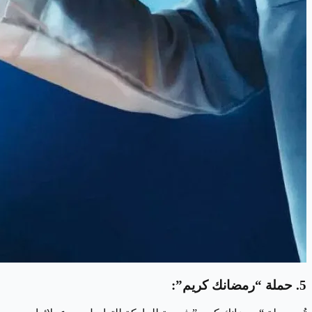
5. حملة “رمضانك كريم”: