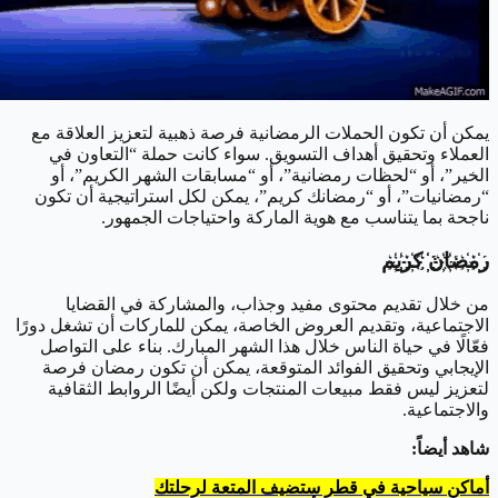
يمكن أن تكون الحملات الرمضانية فرصة ذهبية لتعزيز العلاقة مع
العملاء وتحقيق أهداف التسويق. سواء كانت حملة “التعاون في
الخير”، أو “لحظات رمضانية”، أو “مسابقات الشهر الكريم”، أو
“رمضانيات”، أو “رمضانك كريم”، يمكن لكل استراتيجية أن تكون
ناجحة بما يتناسب مع هوية الماركة واحتياجات الجمهور.
ر҉م҉ض҉ا҉ن҉ ҉ك҉ر҉ي҉م
من خلال تقديم محتوى مفيد وجذاب، والمشاركة في القضايا
الاجتماعية، وتقديم العروض الخاصة، يمكن للماركات أن تشغل دورًا
فعّالًا في حياة الناس خلال هذا الشهر المبارك. بناء على التواصل
الإيجابي وتحقيق الفوائد المتوقعة، يمكن أن تكون رمضان فرصة
لتعزيز ليس فقط مبيعات المنتجات ولكن أيضًا الروابط الثقافية
والاجتماعية.
شاهد أيضاً:
أماكن سياحية في قطر ستضيف المتعة لرحلتك