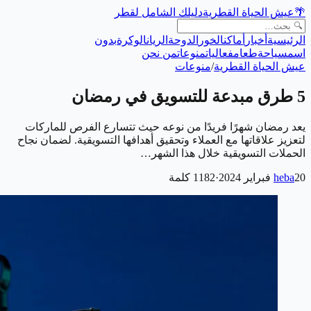
🌴
عيش الحياة القطرية
دليلك الشامل لقطر
الرئيسية
أخبار
أماكن
الخور
الدوحة
الريان
الوكرة
بدون
اسم
سياحة
طعام
فعاليات
منوعات
من نحن
عيش الحياة القطرية
/
منوعات
5 طرق مبدعة للتسويق في رمضان
يعد رمضان شهرًا فريدًا من نوعه حيث تتسارع الفرص للماركات
لتعزيز علاقاتها مع العملاء وتحقيق أهدافها التسويقية. لضمان نجاح
الحملات التسويقية خلال هذا الشهر…
20 فبراير 2024
heba
·
1182
كلمة