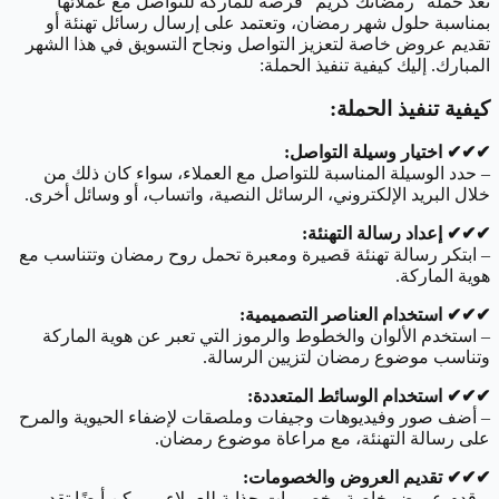
تُعد حملة “رمضانك كريم” فرصة للماركة للتواصل مع عملائها
بمناسبة حلول شهر رمضان، وتعتمد على إرسال رسائل تهنئة أو
تقديم عروض خاصة لتعزيز التواصل ونجاح التسويق في هذا الشهر
المبارك. إليك كيفية تنفيذ الحملة:
كيفية تنفيذ الحملة:
✔︎✔︎✔︎ اختيار وسيلة التواصل:
– حدد الوسيلة المناسبة للتواصل مع العملاء، سواء كان ذلك من
خلال البريد الإلكتروني، الرسائل النصية، واتساب، أو وسائل أخرى.
✔︎✔︎✔︎ إعداد رسالة التهنئة:
– ابتكر رسالة تهنئة قصيرة ومعبرة تحمل روح رمضان وتتناسب مع
هوية الماركة.
✔︎✔︎✔︎ استخدام العناصر التصميمية:
– استخدم الألوان والخطوط والرموز التي تعبر عن هوية الماركة
وتناسب موضوع رمضان لتزيين الرسالة.
✔︎✔︎✔︎ استخدام الوسائط المتعددة:
– أضف صور وفيديوهات وجيفات وملصقات لإضفاء الحيوية والمرح
على رسالة التهنئة، مع مراعاة موضوع رمضان.
✔︎✔︎✔︎ تقديم العروض والخصومات:
– قدم عروض خاصة وخصومات جذابة للعملاء، ويمكن أيضًا تقديم