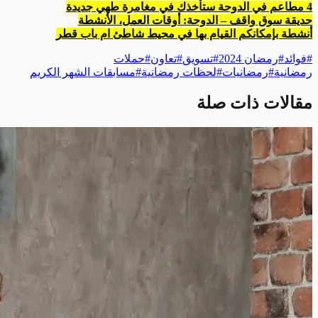
4 مطاعم في الدوحة ستأخذك في مغامرة طهي جديدة
حديقة سوق واقف – الدوحة: أوقات العمل، الأنشطة
أنشطة بإمكانكم القيام بها في محيط شاطئ ام باب قطر
#
فوائد
#
رمضان 2024
#
تسويق
#
تعاون
#
حملات
رمضانية
#
رمضانيات
#
لحظات رمضانية
#
مسابقات الشهر الكريم
مقالات ذات صلة