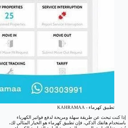
تطبيق كهرماء - KAHRAMAA
إذا كنت تبحث عن طريقة سهلة ومريحة لدفع فواتير الكهرباء
باستخدام هاتفك الذكي، فإن تطبيق كهرماء هو الخيار المثالي لك،