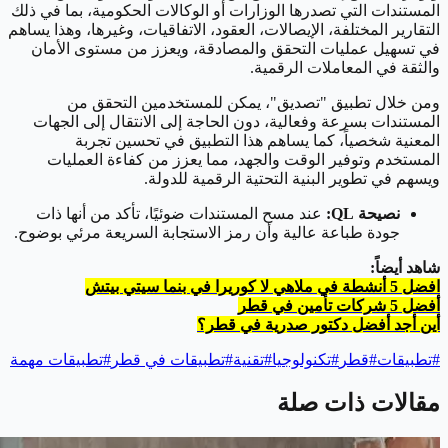
المستندات التي تصدرها الوزارات أو الوكالات الحكومية، بما في ذلك
التقارير المختلفة، الإيصالات، العقود، الاتفاقيات، وغيرها، وهذا يساهم
في تسهيل عمليات التحقق والمصادقة، ويعزز من مستوى الأمان
والثقة في المعاملات الرقمية.
ومن خلال تطبيق "تصديق"، يمكن للمستخدمين التحقق من
المستندات بسرعة وفعالية، دون الحاجة إلى الانتقال إلى الجهات
المعنية شخصياً، كما يساهم هذا التطبيق في تحسين تجربة
المستخدم وتوفير الوقت والجهد، مما يعزز من كفاءة العمليات
ويسهم في تطوير البنية التحتية الرقمية للدولة.
نصيحة QL:
عند مسح المستندات ضوئيًا، تأكد من أنها ذات
جودة طباعة عالية وأن رمز الاستجابة السريعة مرئي بوضوح.
شاهد أيضاً:
افضل 5 أنشطة في ملاهي لا كوريرا في بنما سيتي بيتش
أفضل 5 شركات تأمين في قطر
أين أجد أفضل دكتور صدرية في قطر؟
#
تطبيقات
#
قطر
#
تكنولوجيا
#
تقنية
#
تطبيقات في قطر
#
تطبيقات مهمة
مقالات ذات صلة