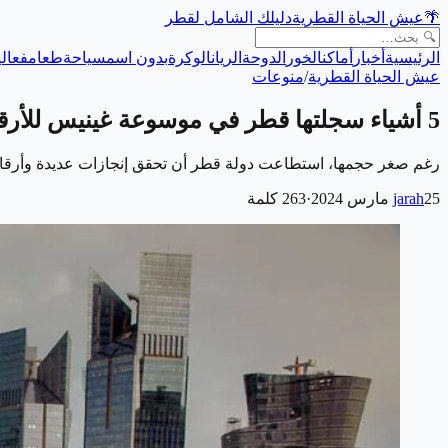
🌴
عيش الحياة القطرية
دليلك الشامل لقطر
الرئيسية
أخبار
أماكن
الخور
الدوحة
الريان
الوكرة
بدون اسم
سياحة
طعام
فعالي
عيش الحياة القطرية
/
منوعات
5 أشياء سجلتها قطر في موسوعة غينيس للأرقام القياسية لن تعرفها
رغم صغر حجمها، استطاعت دولة قطر أن تحقق إنجازات عديدة وأرقامًا
25 مارس 2024
jarah
·
263
كلمة