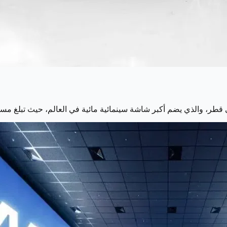
ر، والذي يضم أكبر شاشة سينمائية مائية في العالم، حيث تبلغ مساحتها حوالي 0