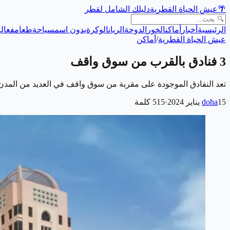
🌴
عيش الحياة القطرية
دليلك الشامل لقطر
الرئيسية
أخبار
أماكن
الخور
الدوحة
الريان
الوكرة
بدون اسم
سياحة
طعام
فعالي
عيش الحياة القطرية
/
أماكن
3 فنادق بالقرب من سوق واقف
تعد النفادق الموجودة على مقربة من سوق واقف في العديد من المدن ه
15 يناير 2024
doha
·
515
كلمة