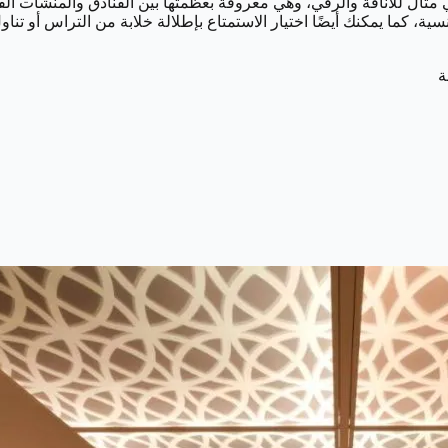
ي مثال للأناقة والرقي، وهي معروفة بعظمتها بين الفنادق والمنشآت 
ة، كما يمكنك أيضًا اختيار الاستمتاع بإطلالة خلابة من التراس أو تنا