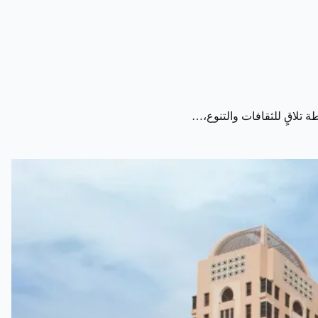
 تلاقٍ للثقافات والتنوع،…