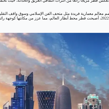
تعكس قطر مزيجاً رائعاً من التراث الثقافي العريق والحداثة، حيث تحتف
ضم معالم معمارية فريدة مثل متحف الفن الإسلامي وسوق واقف التقلي