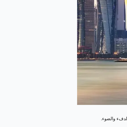
لدفء والضوء.