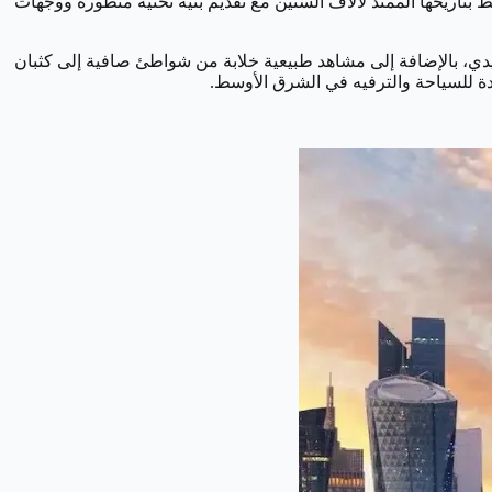
ظ بتاريخها الممتد لآلاف السنين مع تقديم بنية تحتية متطورة ووجهات
دي، بالإضافة إلى مشاهد طبيعية خلابة من شواطئ صافية إلى كثبان