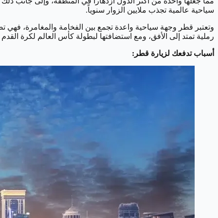
مما جعلها واحدة من أكثر الدول ازدهاراً في المنطقة، وإلى جانب ذلك 
سياحية عالمية تجذب ملايين الزوار سنوياً.
وتعتبر قطر وجهة سياحية واعدة تجمع بين الفخامة والمغامرة، فهي ت
رملية تمتد إلى الأفق، ومع استضافتها لبطولة كأس العالم لكرة القدم 2022، أصبحت قطر محط أنظار العالم، مما عزز من مكانتها كوجهة رائدة للسياحة والترفيه في الشرق الأوسط.
أسباب تدفعك لزيارة قطر: