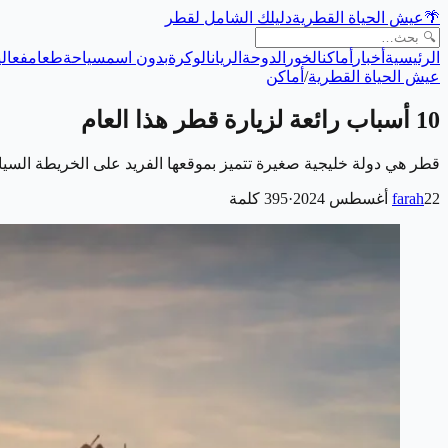
🌴
عيش الحياة القطرية
دليلك الشامل لقطر
الرئيسية
أخبار
أماكن
الخور
الدوحة
الريان
الوكرة
بدون اسم
سياحة
طعام
فعالي
عيش الحياة القطرية
/
أماكن
10 أسباب رائعة لزيارة قطر هذا العام
قطر هي دولة خليجية صغيرة تتميز بموقعها الفريد على الخريطة السيا
22 أغسطس 2024
farah
·
395
كلمة