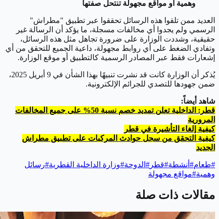
وهمية أو مواقع مجهولة تنتحل صفتها
العديد ممن تلقوا هذه الرسائل تحققوا عبر تطبيق "مطراش"
الرسمي ولم يجدوا أي مخالفات مسجلة، ما يؤكد أن الرسالة غير
حقيقية، وشددت الوزارة على ضرورة تجاهل مثل هذه الرسائل،
وتفادي الضغط على أي روابط مجهولة، داعية الجميع للتحقق من أي
إشعارات فقط عبر المصادر الرسمية كالتطبيق أو موقع الوزارة.
يُذكر أن الوزارة كانت قد نشرت تنبيهًا بهذا الشأن في 9 أبريل 2025،
ضمن جهودها للتصدي للجرائم الإلكترونية.
شاهد أيضاً:
قطر: الداخلية تعلن تمديد خصم نسبة 50% على جميع المخالفات
المرورية
كيفية إلغاء التأشيرة في قطر
كيفية التحقق من سجل حوادث المركبات على تطبيق مطراش
الجديد
#
طعام
#
أنشطة
#
قطر
#
الدوحة
#
وزارة الداخلية القطرية
#
رسائل
وهمية
#
مواقع مجهولة
مقالات ذات صلة