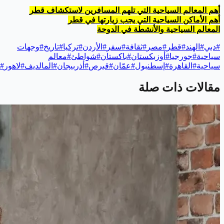
أهم المعالم السياحية التي تلهم المسافرين لاستكشاف قطر
أهم الأماكن السياحية التي يجب زيارتها في قطر
المعالم السياحية والأنشطة في الدوحة
#
دبي
#
الهند
#
قطر
#
مصر
#
ثقافة
#
سفر
#
الأردن
#
تركيا
#
تاريخ
#
وجهات
سياحية
#
جورجيا
#
أوزبكستان
#
باكستان
#
شواطئ
#
معالم
سياحية
#
القاهرة
#
إسطنبول
#
عمّان
#
قبرص
#
أذربيجان
#
المالديف
#
لاهور
#
مقالات ذات صلة