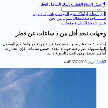
🌴
عيش الحياة القطرية
دليلك الشامل لقطر
الرئيسية
أخبار
أماكن
الخور
الدوحة
الريان
الوكرة
بدون
اسم
سياحة
طعام
فعاليات
منوعات
من نحن
عيش الحياة القطرية
/
منوعات
وجهات تبعد أقل من 5 ساعات عن قطر
إذا كنت تبحث عن وجهات سياحية قريبة من قطر وتستطيع الوصول
إليها بسهولة عبر رحلة جوية لا تتعدى خمس ساعات، فإن الخيارات
أمامك عديدة، ومن المدن الحيوية ذات…
3 أبريل 2025
farah
·
357
كلمة