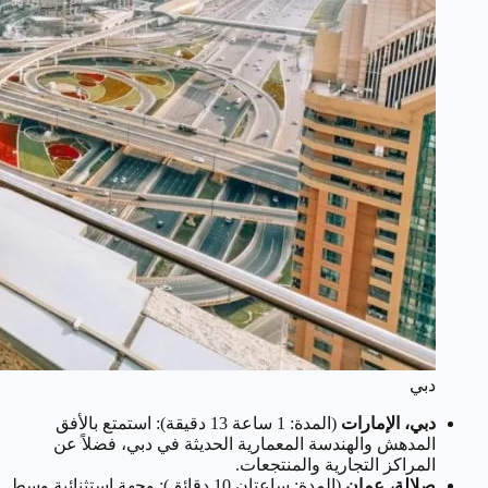
دبي
دبي، الإمارات
(المدة: 1 ساعة 13 دقيقة): استمتع بالأفق
المدهش والهندسة المعمارية الحديثة في دبي، فضلاً عن
المراكز التجارية والمنتجعات.
صلالة، عمان
(المدة: ساعتان 10 دقائق): وجهة استثنائية وسط