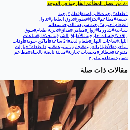
23 من أفضل المطاعم الخارجية في الدوحة
#
طعام
#
وجبات
#
الرياضة
#
إفطار
#
وجبة
خفيفة
#
مطاعم
#
بيتزا
#
فطور
#
تذوق الطعام
#
تناول
الطعام
#
حيوية
#
وجبة سريعة
#
الدوحة
#
معالم
سياحية
#
شاورما
#
زوار
#
مقاهي
#
مذاق
#
تجربة طعام
#
سوق
واقف
#
جلسات خارجية
#
الأطباق الشرقية
#
فلافل
#
ساعات
الليل
#
ساعات النهار
#
طعام لذيذ
#
24 ساعة
#
أماكن حيوية
#
أوقات
متأخرة
#
الأطباق الغربية
#
تجارب متنوعة
#
تنوع الطعام
#
خيارات
متنوعة
#
شطائر
#
مجمعات تجارية
#
مدينة نابضة بالحياة
#
مطاعم
شهيرة
#
مطعم مفتوح
مقالات ذات صلة