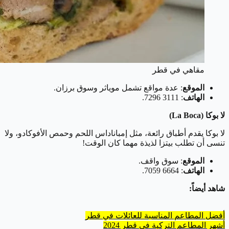
مقاهي في قطر
الموقع
: عدة مواقع تشمل موياثر وسوق برزان.
الهاتف
: 3111 7296.
لا بوكا (La Boca)
لا بوكا يقدم أطباق رائعة، مثل إمباناداس اللحم وحمص الأفوكادو، ولا
تنسى أن تطلب بيتزا لذيذة مهما كان الوقت!
الموقع
: سوق واقف.
الهاتف
: 6664 7059.
شاهد أيضاً:
أفضل المطاعم المناسبة للعائلات في قطر
أشهر المطاعم التركية في قطر 2024