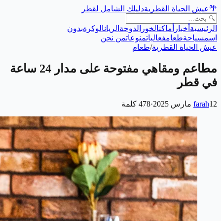
🌴
عيش الحياة القطرية
دليلك الشامل لقطر
الرئيسية
أخبار
أماكن
الخور
الدوحة
الريان
الوكرة
بدون
اسم
سياحة
طعام
فعاليات
منوعات
من نحن
عيش الحياة القطرية
/
طعام
مطاعم ومقاهي مفتوحة على مدار 24 ساعة
في قطر
12 مارس 2025
farah
·
478
كلمة