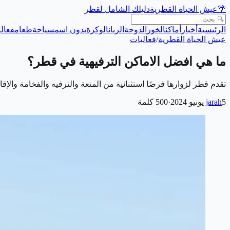
🌴
عيش الحياة القطرية
دليلك الشامل لقطر
الرئيسية
أخبار
أماكن
الخور
الدوحة
الريان
الوكرة
بدون اسم
سياحة
طعام
فعالي
عيش الحياة القطرية
/
فعاليات
ما هي افضل الاماكن الترفيهية في قطر؟
تقدم قطر لزوارها فرصًا استثنائية من المتعة والترفيه والفخامة والإقا
5 يونيو 2024
jarah
·
500
كلمة