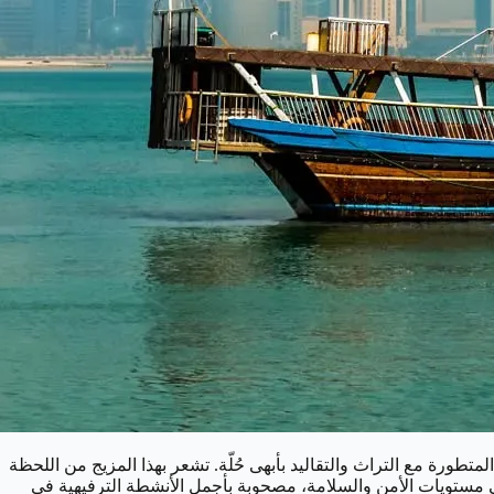
المتطورة مع التراث والتقاليد بأبهى حُلّة. تشعر بهذا المزيج من اللحظة
 مستويات الأمن والسلامة، مصحوبة بأجمل الأنشطة الترفيهية في