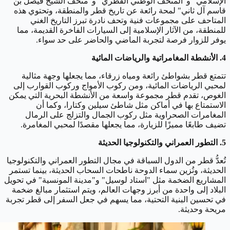
الإسلامي" و"المتحف الوطني القطري" و"متحف الشيخ فيصل بن
قاسم آل ثاني" لمحة رائعة عن تاريخ قطر والمنطقة، وتحتوي هذه
المتاحف على مجموعات فنية وتحف نادرة تبرز التاريخ الغني
للمنطقة، من الآثار الإسلامية إلى السيارات الفاخرة القديمة، مما
يوفر للزوار فرصة لتجربة الماضي والحاضر على حد سواء.
4. الأنشطة المغامراتية والرياضات المائية
تتمتع قطر بشواطئ رائعة ومياه زرقاء، مما يجعلها وجهة مثالية
لمحبي الرياضات المائية، ومن ركوب الأمواج وركوب القوارب إلى
الغوص، تقدم قطر مجموعة واسعة من الأنشطة البحرية التي يمكن
الاستمتاع بها في أماكن مثل شاطئ سيلين وكتارا، وكما أن
المغامرات الصحراوية مثل ركوب الجمال والتزلج على الرمال
تضيف طابعًا مميزًا للزيارة، مما يجعلها مقصدًا لمحبي المغامرة.
5. التطور العمراني والتكنولوجيا الحديثة
تُعدُّ قطر من الدول السباقة في مجال التطور العمراني والتكنولوجيا
الحديثة، وتُزين سماء الدوحة ناطحات السحاب الحديثة، بينما تستمر
المشاريع الضخمة مثل "استاد لوسيل" و"مدينة المونسية" في تحويل
البلاد إلى واحدة من أبرز وجهات العالم، ويتم استثمار مبالغ ضخمة
في تحسين البنية التحتية، مما يسهم في جعل السفر إلى قطر تجربة
مريحة وحديثة.