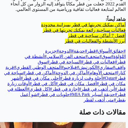
القدم 2022 جعلت من قطر مكانًا يتوافد إليه الزوار من كل أنحاء
العالم لمتابعة فعاليات ثقافية ورياضية من المستوى العالمي.
شاهد أيضاً:
أماكن يمكنك تجربتها في قطر بميزانية محدودة
فعاليات سياحية رائعة يمكنك تجربتها في قطر
أفضل 7 أماكن سياحية في قطر
أبرز الأنشطة والفعاليات في قطر
#
حقائق
#
أسواق
#
قطر
#
حديقة
#
الدوحة
#
جزيرة
اللؤلؤة
#
سوق
#
متحف
#
متحف الفن الإسلامي
#
أنشطة في
قطر
#
فعاليات في قطر
#
السياحة في قطر
#
سوق
واقف
#
سفاري
#
الكورنيش
#
فيلاجيو
#
المتحف الوطني القطري
#
قرية
كتارا
#
متحف الأوهام
#
أماكن في الدوحة
#
أماكن في قطر
#
سياحة في
قطر
#
Qatar
#
أحلة وقت لزيارة قطر
#
أحلى مكان في قطر
#
أشهر
مكان في قطر
#
أفضل مكان في قطر
#
أكل في قطر
#
أوقات زيارة
قطر
#
أين أذهب في قطر
#
إجازة في قطر
#
اكل قطري
#
العطلة في
قطر
#
حديقة أسباير MIA Park
#
حلويات في قطر
#
شو أعمل
بقطر
#
متى أذهب لقطر
مقالات ذات صلة