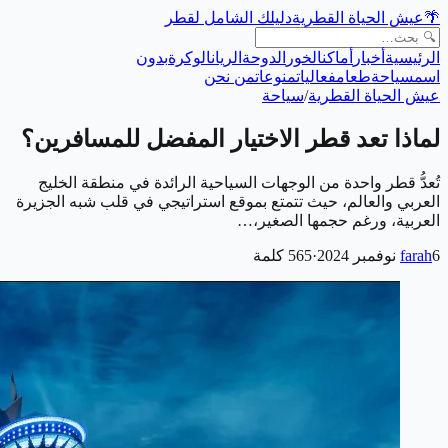
🌴
عيش الحياة القطرية
دليلك الشامل لقطر
الرئيسية
أخبار
أماكن
الخور
الدوحة
الريان
الوكرة
بدون
اسم
سياحة
طعام
فعاليات
منوعات
من نحن
عيش الحياة القطرية
/
سياحة
لماذا تعد قطر الاختيار المفضل للمسافرين؟
تُعدُّ قطر واحدة من الوجهات السياحية الرائدة في منطقة الخليج
العربي والعالم، حيث تتمتع بموقع استراتيجي في قلب شبه الجزيرة
العربية، ورغم حجمها الصغير،…
6 نوفمبر 2024
farah
·
565
كلمة