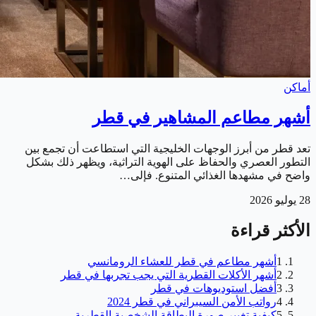
أماكن
أشهر مطاعم المشاهير في قطر
تعد قطر من أبرز الوجهات الخليجية التي استطاعت أن تجمع بين
التطور العصري والحفاظ على الهوية التراثية، ويظهر ذلك بشكل
واضح في مشهدها الغذائي المتنوع. فإلى…
28 يوليو 2026
الأكثر قراءة
1
أشهر مطاعم في قطر للعشاء الرومانسي
2
أشهر الأكلات القطرية التي يجب تجربها في قطر
3
أفضل استوديوهات في قطر
4
رواتب الأمن السيبراني في قطر 2024
5
كيفية تغيير صورة البطاقة الشخصية القطرية