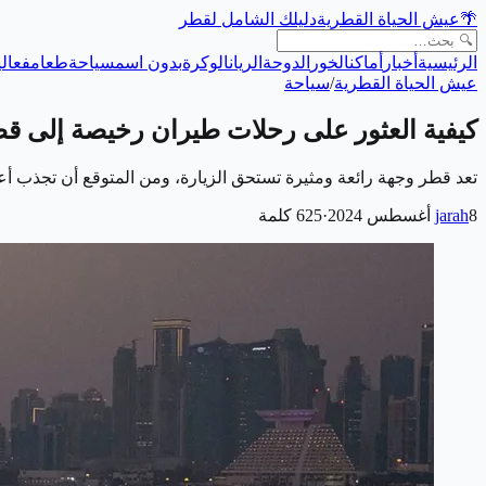
🌴
عيش الحياة القطرية
دليلك الشامل لقطر
الرئيسية
أخبار
أماكن
الخور
الدوحة
الريان
الوكرة
بدون اسم
سياحة
طعام
فعالي
عيش الحياة القطرية
/
سياحة
كيفية العثور على رحلات طيران رخيصة إلى ق
تعد قطر وجهة رائعة ومثيرة تستحق الزيارة، ومن المتوقع أن تجذب أعدادًا كبيرة من السياح في عام 2024. إذا كنت ت
8 أغسطس 2024
jarah
·
625
كلمة