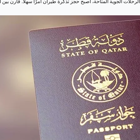
رحلات الجوية المتاحة، أصبح حجز تذكرة طيران أمرًا سهلاً. قارن بين ا