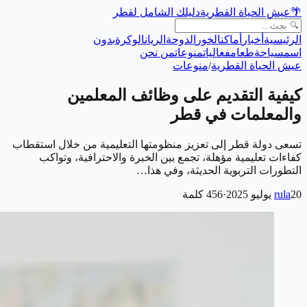
🌴
عيش الحياة القطرية
دليلك الشامل لقطر
الرئيسية
أخبار
أماكن
الخور
الدوحة
الريان
الوكرة
بدون
اسم
سياحة
طعام
فعاليات
منوعات
من نحن
عيش الحياة القطرية
/
منوعات
كيفية التقديم على وظائف المعلمين
والمعلمات في قطر
تسعى دولة قطر إلى تعزيز منظومتها التعليمية من خلال استقطاب
كفاءات تعليمية مؤهلة، تجمع بين الخبرة والاحترافية، وتواكب
التطورات التربوية الحديثة، وفي هذا…
20 يوليو 2025
rula
·
456
كلمة