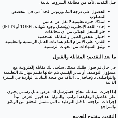
قبل التقديم، تأكد من مطابقة الشروط التالية:
الحصول على درجة البكالوريوس كحد أدنى في التخصص
المطلوب
امتلاك خبرة تعليمية لا تقل عن عامين
إجادة اللغة الإنجليزية (ويُفضل وجود شهادة TOEFL أو IELTS)
خلو السجل الجنائي من أي مخالفات
اجتياز الفحص الطبي والمقابلة الشخصية
القدرة على الالتزام التام بساعات العمل الرسمية والتعليمية
توثيق الشهادات من الجهات الرسمية
ما بعد التقديم: المقابلة والقبول
في حال تم قبول طلبك مبدئيًا، ستُحدد لك مقابلة إلكترونية مع
مسؤول التوظيف أو مدير القسم. يتم خلالها تقييم مهاراتك التعليمية
والتواصلية، بالإضافة إلى التأكد من صحة البيانات الواردة في السيرة
الذاتية.
إذا اجتزت المقابلة بنجاح، فسيُرسل لك عرض عمل رسمي يحتوي
على تفاصيل الوظيفة، الراتب، والمزايا. بعد قبول العرض، تبدأ
إجراءات مراجعة ما قبل التوظيف، التي تشمل التحقق من الوثائق
والمراجع.
التقديم مفتوح للجميع