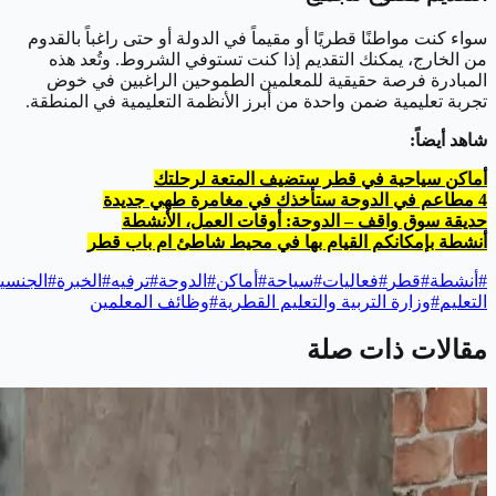
سواء كنت مواطنًا قطريًا أو مقيماً في الدولة أو حتى راغباً بالقدوم
من الخارج، يمكنك التقديم إذا كنت تستوفي الشروط. وتُعد هذه
المبادرة فرصة حقيقية للمعلمين الطموحين الراغبين في خوض
تجربة تعليمية ضمن واحدة من أبرز الأنظمة التعليمية في المنطقة.
شاهد أيضاً:
أماكن سياحية في قطر ستضيف المتعة لرحلتك
4 مطاعم في الدوحة ستأخذك في مغامرة طهي جديدة
حديقة سوق واقف – الدوحة: أوقات العمل، الأنشطة
أنشطة بإمكانكم القيام بها في محيط شاطئ ام باب قطر
#
أنشطة
#
قطر
#
فعاليات
#
سياحة
#
أماكن
#
الدوحة
#
ترفيه
#
الخبرة
#
الجنسي
التعليم
#
وزارة التربية والتعليم القطرية
#
وظائف المعلمين
مقالات ذات صلة