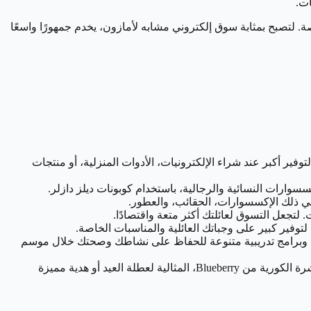
ت.
. لتصبح بمثابة سوق إلكتروني مشابه لأمازون، يخدم جمهورًا واسعًا
 ديلز دازلر، يمكن لمشترياتك من Noon أن تحصل على استرجاع نقدي يصل إلى 10%. لتوفير أكبر عند شراء الإلكترونيات، الأدوات المنزلية، أو منتجات
ة من CIMA. بما في ذلك يوغا، بيلاتس. وبرامج تدريبية متنوعة للحفاظ على نشاطك وصحتك خلال موسم
حافظ على إشراقة بشرتك مع خصم 15% على منتجات العناية بالبشرة الكورية من Blueberry، المثالية لعطلة العيد أو هدية مميزة