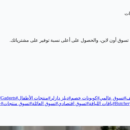
ات
ة تسوق أون لاين، والحصول على أعلى نسبة توفير على مشترياتك.
ف
#
تسوق عالمي
#
كوبونات خصم
#
ديلز دازلر
#
منتجات الأطفال
#
Gadgets
#
Butcher
#
باقات اللياقة
#
تسوق اقتصادي
#
تسوق العائلة
#
تسوق منتجات
#
ح