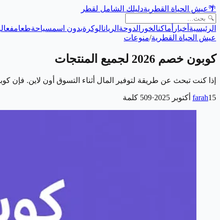
🌴
عيش الحياة القطرية
دليلك الشامل لقطر
الرئيسية
أخبار
أماكن
الخور
الدوحة
الريان
الوكرة
بدون اسم
سياحة
طعام
فعالي
عيش الحياة القطرية
/
منوعات
كوبون خصم 2026 لجميع المنتجات
إذا كنت تبحث عن طريقة لتوفير المال أثناء التسوق أون لاين. فإن كوبون خصم 2026 لجميع المنتجات من ديلز دازلر (Dealz Dazzler) هو الخيار الأم
15 أكتوبر 2025
farah
·
509
كلمة