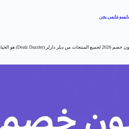
ات
منوعات
من نحن
ثل لك.&nbsp; ويتيح…