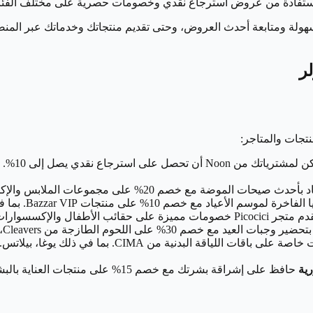
والاستفادة من عروض استرجاع نقدي وخصومات حصرية على مختلف الفئا
سهولة ومتابعة أحدث العروض، وحتى تقديم منتجاتك وخدماتك عبر المنصة
ر
تجات والمتاجر:
مع كوبون
2% على مجموعات الملابس والإكسسوارات النسائية والرجالية، باستخدام كوبونات ديلز دازلر.
ياد مع خصم 10% على منتجات Bazzar VIP. بما في ذلك الإكسسوارات، الحقائب، والعطور.
P خصومات مميزة على حقائب الأطفال والإكسسوارات. لتجعل التسوق لعائلتك أكثر متعة واقتصادًا.
 مع خصم 30% على اللحوم الطازجة من Cleavers، لتوفير كبير على وجباتك العائلية والمناسبات الخاصة.
خصومات خاصة على باقات اللياقة البدني