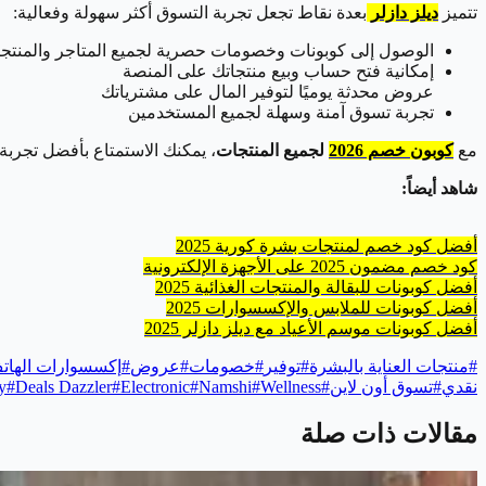
تتميز
ديلز دازلر
بعدة نقاط تجعل تجربة التسوق أكثر سهولة وفعالية:
الوصول إلى كوبونات وخصومات حصرية لجميع المتاجر والمنتج
إمكانية فتح حساب وبيع منتجاتك على المنصة
عروض محدثة يوميًا لتوفير المال على مشترياتك
تجربة تسوق آمنة وسهلة لجميع المستخدمين
مع
كوبون خصم 2026
لجميع المنتجات
، يمكنك الاستمتاع بأفضل تجرب
شاهد أيضاً:
أفضل كود خصم لمنتجات بشرة كورية 2025
كود خصم مضمون 2025 على الأجهزة الإلكترونية
أفضل كوبونات للبقالة والمنتجات الغذائية 2025
أفضل كوبونات للملابس والإكسسوارات 2025
أفضل كوبونات موسم الأعياد مع ديلز دازلر 2025
#
منتجات العناية بالبشرة
#
توفير
#
خصومات
#
عروض
#
إكسسوارات الهات
نقدي
#
تسوق أون لاين
#
Wellness
#
Namshi
#
Electronic
#
Deals Dazzler
#
y
مقالات ذات صلة