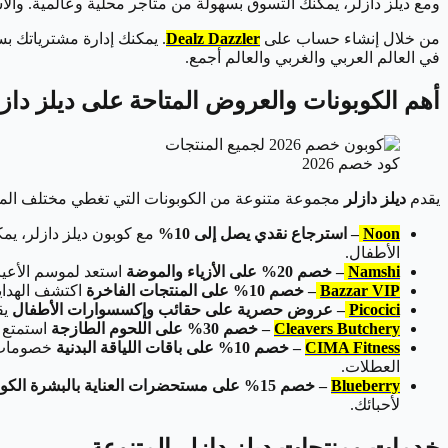
ومع ديلز دازلر، يمكنك التسوق بسهولة من متاجر محلية وعالمية. 
من خلال إنشاء حساب على
Dealz Dazzler
. يمكنك إدارة مشترياتك ب
في العالم العربي والغربي والعالم أجمع.
أهم الكوبونات والعروض المتاحة على ديلز دازل
كود خصم 2026
يقدم
ديلز دازلر
مجموعة متنوعة من الكوبونات التي تغطي مختلف المن
Noon
– استرجاع نقدي يصل إلى 10%
الأطفال.
Namshi
– خصم 20% على الأزياء والموضة
استعد لموسم الأعياد بأحدث صيحات الموضة مع خصم 0
Bazzar VIP
– خصم 10% على المنتجات الفاخرة
اكتشف الهدايا الفاخرة لموسم الأع
Picocici
– عروض حصرية على حقائب وإكسسوارات الأطفال
يقدم متجر icocici
Cleavers Butchery
– خصم 30% على اللحوم الطازجة
استمتع بتحضير وجبات العيد
CIMA Fitness
– خصم 10% على باقات اللياقة البدنية
العطلات.
Blueberry
– خصم 15% على مستحضرات العناية بالبشرة الكورية
لأحبائك.
خدمات ومنتجات ديلز دازلر المتنوعة