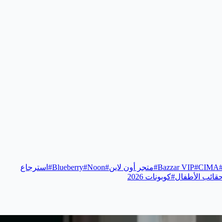
CIMA
#
Bazzar VIP
#
متجر أون لاين
#
Noon
#
Blueberry
#
استرجاع
قائب الأطفال
#
كوبونات 2026