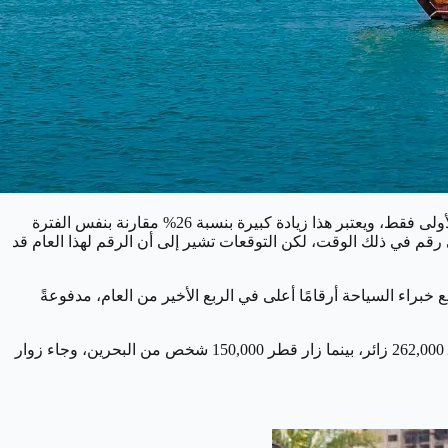
نحو تحقيق أعلى معدلات السياحة في تاريخها في عام 2024، حيث استقبلت البلاد ما يقرب من 3.3 مليون زائر في الأشهر الثمانية الأولى فقط، ويعتبر هذا زيادة كبيرة بنسبة 26% مقارنة بنفس الفترة
السياحة في البلاد، وفي العام الماضي، استضافت قطر أكثر من 4 ملايين زائر، وهو أعلى رقم في ذلك الوقت، لكن التوقعات تشير إلى أن الرقم لهذا العام قد
2024، وصل 328,000 سائح، مما يمثل زيادة بنسبة 24% مقارنة بـ 264,000 زائر تم تسجيلهم في أغسطس 2023، ويتوقع خبراء السياحة أرقامًا أعلى في الربع الأخير من العام، مدفوعةً
تستمر المملكة العربية السعودية في صدارة الدول المصدّرة للسياح إلى قطر، حيث بلغ عدد الزوار السعوديين حتى الآن 943,000، تليها الهند بـ 262,000 زائر، بينما زار قطر 150,000 شخص من البحرين، وجاء زوار