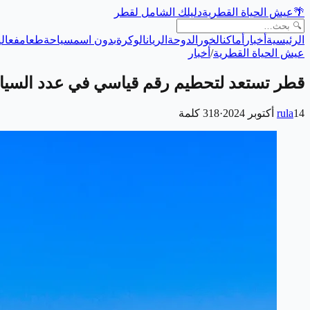
🌴
عيش الحياة القطرية
دليلك الشامل لقطر
الرئيسية
أخبار
أماكن
الخور
الدوحة
الريان
الوكرة
بدون اسم
سياحة
طعام
فعالي
عيش الحياة القطرية
/
أخبار
قطر تستعد لتحطيم رقم قياسي في عدد السياح لعا
14 أكتوبر 2024
rula
·
318
كلمة