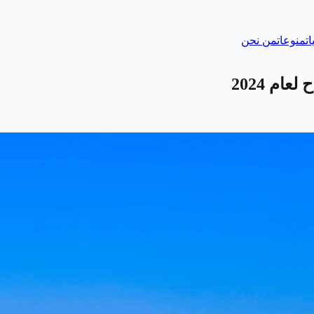
ات
منوعات
من نحن
م 2024