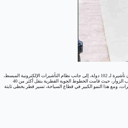
لقد كانت سهولة إجراءات الحصول على التأشيرات عبر منصة "هيا" لها دور أساسي في زيادة عدد الوافدين، كما أن سياسة قطر للدخول بدون تأشيرة لـ 102 دولة، إلى جانب نظام التأشيرات الإلكترونية المبسط،
قد شجعت المزيد من المسافرين الدوليين، ولدعم هذا الارتفاع، لعبت الخطوط الجوية القطرية ومطار حمد الدولي (HIA) دورًا رئيسيًا في جذب الزوار، حيث قامت الخطوط الجوية القطرية بنقل أكثر من 40
، بينما استقبل مطار حمد الدولي 48.7 مليون مسافر، مسجلاً زيادة بنسبة 23.7% في حركة الطائرات، ومع هذا النمو الكبير في قطاع السياحة، تسير قطر بخطى ثابتة