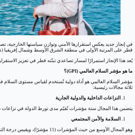
في إنجاز جديد يعكس استقرارها الأمني وتوازن سياستها الخارجية، ت
قطر على المرتبة الأولى في منطقة الشرق الأوسط وشمال إفريقيا (MENA)، وعلى المرتبة الـ27 عالميًا من بين 163 دولة تم تقييمها.
يُعد هذا الإنجاز استمرارًا لمسار تصاعدي تبنّته قطر في تعزيز الاستق
ما هو مؤشر السلام العالمي (GPI)؟
مؤشر السلام العالمي هو أداة دولية تُستخدم لقياس مستوى السلام في
ثلاثة مجالات رئيسية:
النزاعات الداخلية والدولية الجارية
يتضمن هذا المجال ستة مؤشرات تُقيّم مدى تورط الدولة في نزاعات دا
السلامة والأمن المجتمعي
وهو المجال الأوسع من حيث المؤشرات (11 مؤشرًا)، ويقيس درجة التماسك داخل المجتمع، ومستوى الجرائم، والاستقرار الاجتماعي.