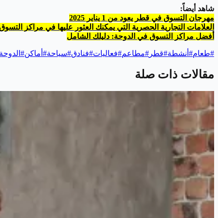
شاهد أيضاً:
مهرجان التسوق في قطر يعود من 1 يناير 2025
العلامات التجارية الحصرية التي يمكنك العثور عليها في مراكز التسو
أفضل مراكز التسوق في الدوحة: دليلك الشامل
#
طعام
#
أنشطة
#
قطر
#
مطاعم
#
فعاليات
#
فنادق
#
سياحة
#
أماكن
#
الدوحة
مقالات ذات صلة