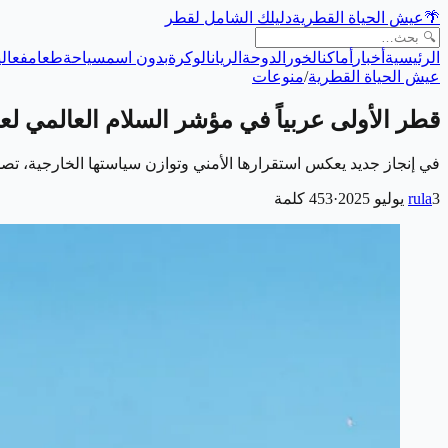
🌴
عيش الحياة القطرية
دليلك الشامل لقطر
الرئيسية
أخبار
أماكن
الخور
الدوحة
الريان
الوكرة
بدون اسم
سياحة
طعام
فعالي
عيش الحياة القطرية
/
منوعات
قطر الأولى عربياً في مؤشر السلام العالمي لعام 25
في إنجاز جديد يعكس استقرارها الأمني وتوازن سياستها الخارجية، تصدرت دولة قطر قائمة
3 يوليو 2025
rula
·
453
كلمة