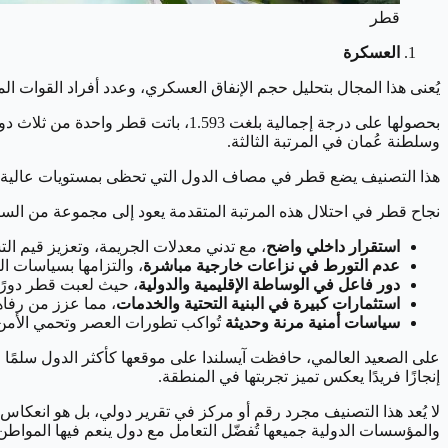
قطر
العسكرة
يُعنى هذا المجال بتحليل حجم الإنفاق العسكري، وعدد أفراد القوات ال
وسلطنة عُمان في المرتبة الثالثة.
هذا التصنيف يضع قطر في مصاف الدول التي تحظى بمستويات عالية من ا
نجاح قطر في احتلال هذه المرتبة المتقدمة يعود إلى مجموعة من الس
استقرار داخلي واضح
، مع تدني معدلات الجريمة، وتعزيز قيم الت
عدم التورط في نزاعات خارجية مباشرة
، والتزامها بسياسات الح
دور فاعل في الوساطة الإقليمية والدولية
، حيث لعبت قطر دورًا 
استثمارات كبيرة في البنية التحتية والخدمات
، مما عزز من رفا
سياسات أمنية مرنة وحديثة
تُواكب تطورات العصر وتحمي الأم
على الصعيد العالمي، حافظت آيسلندا على موقعها كأكثر الدول سلمًا في ال
إنجازًا فريدًا يعكس تميز تجربتها في المنطقة.
لا يُعد هذا التصنيف مجرد رقم أو مركز في تقرير دولي، بل هو انعك
والمؤسسات الدولية جميعها تُفضّل التعامل مع دول ينعم فيها المواط