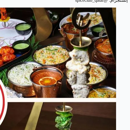
إنستجرام: @spiceclub_qatar