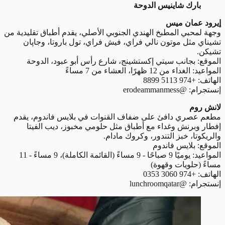
بارك شاينيس الدوحة
إيرود عمان ميس
وجهة لمحبي المطبخ الهندي الجنوبي الأصلي، يقدم أطباق تقليدية من
تشيناي مثل موتون نالي فراي، فيش فراي، تول باروتا، وجاپان
تشيكن.
الموقع: بجانب سيتي إكستشينج، شارع رأس أبو عبود، الدوحة
المواعيد: الغداء من 12 ظهرًا، العشاء من 7 مساءً
الهاتف: +974 5113 8899
إنستجرام: @erodeammanmess
لانش روم
مطعم عصري دافئ على ضفاف القنوات في بلايس فاندوم، يقدم
إفطار وبرنش وغداء مع أطباق مثل حلومي مخبوز، ديب الفيتا
والريكوتا، خبز التندور، وكروك مادام.
الموقع: بلايس فاندوم
المواعيد: يوميًا 9 صباحًا - 9 مساءً (القائمة الكاملة)، 9 مساءً - 11
مساءً (حلويات وقهوة)
الهاتف: +974 3060 0353
إنستجرام: @lunchroomqatar