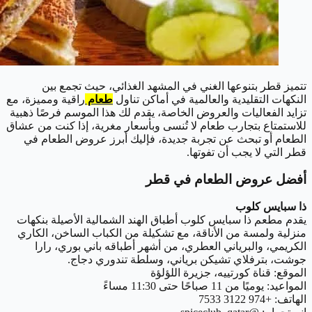
تتميز قطر بتنوعها الغني في المشهد الغذائي، حيث تجمع بين
النكهات التقليدية والعالمية في أماكن تناول
طعام
راقية ومميزة، مع
تزايد الفعاليات والعروض الخاصة، يقدم لك هذا الموسم فرصًا ذهبية
للاستمتاع بتجارب طعام لا تُنسى وبأسعار مغرية، إذا كنت من عشاق
الطعام أو تبحث عن تجربة جديدة، فإليك أبرز عروض الطعام في
قطر التي لا يجب أن تفوتها.
أفضل عروض الطعام في قطر
ذا سبايس كلوب
يقدم مطعم ذا سبايس كلوب أطباق الهند الشمالية الأصيلة بنكهات
منزلية ولمسة من الأناقة، مع تشكيلة من الكباب الساخن، الكاري
الكريمي، والبرياني العطري، من أشهر أطباقه باني بوري، رارا
جوشت، بترفلاي تشيكن برياني، وسلطة تندوري دجاج.
الموقع: قناة كورتييه، جزيرة اللؤلؤة
المواعيد: يوميًا من 11 صباحًا حتى 11:30 مساءً
الهاتف: +974 3122 7533