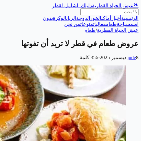
🌴
عيش الحياة القطرية
دليلك الشامل لقطر
الرئيسية
أخبار
أماكن
الخور
الدوحة
الريان
الوكرة
بدون
اسم
سياحة
طعام
فعاليات
منوعات
من نحن
عيش الحياة القطرية
/
طعام
عروض طعام في قطر لا تريد أن تفوتها
8 ديسمبر 2025
jude
·
356
كلمة