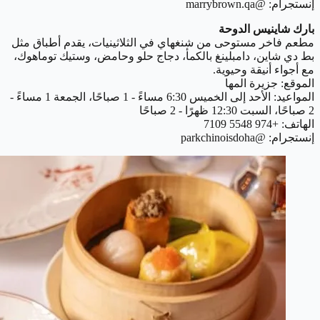
إنستجرام: @marrybrown.qa
بارك شاينيس الدوحة
مطعم فاخر مستوحى من شنغهاي في الثلاثينيات، يقدم أطباق مثل
بط دي شاين، دامبلينغ بالكمأ، دجاج حلو وحامض، وستيك توماهوك،
مع أجواء أنيقة وحيوية.
الموقع: جزيرة المها
المواعيد: الأحد إلى الخميس 6:30 مساءً - 1 صباحًا، الجمعة 1 مساءً -
2 صباحًا، السبت 12:30 ظهرًا - 2 صباحًا
الهاتف: +974 5548 7109
إنستجرام: @parkchinoisdoha