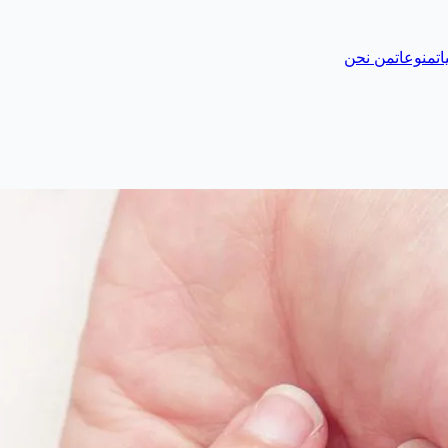
ات
منوعات
من نحن