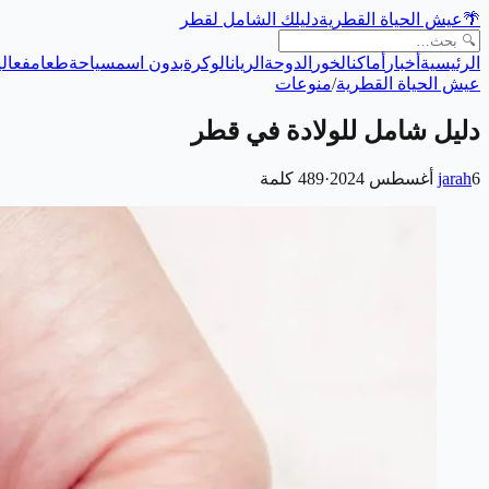
🌴
عيش الحياة القطرية
دليلك الشامل لقطر
الرئيسية
أخبار
أماكن
الخور
الدوحة
الريان
الوكرة
بدون اسم
سياحة
طعام
فعالي
عيش الحياة القطرية
/
منوعات
دليل شامل للولادة في قطر
6 أغسطس 2024
jarah
·
489
كلمة