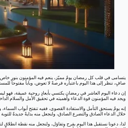
يتسامى في قلب كل رمضان يومٌ مميّز، ينعم فيه المؤمنون بنور خاص، وب
صافٍ، ننظر إلى هذا اليوم باعتباره فرصةً لا تعوض، وباباً مفتوحاً للمستج
إن دعاء اليوم العاشر في رمضان يكتسي بأبعادٍ روحية عميقة، فهو ليس
ويجد فيه المؤمنون قوة الدعاء وأهميته في تحقيق الأمل والسلام الداخ
إنه يومٌ يستحق التأمل والاستفادة القصوى، ففيه تنفتح أبواب السماء،
خلال الدعاء الصادق والتضرع الصادق، ولنجعل منه بدايةً جديدةً للتوبة وال
لذا، دعونا نستقبل هذا اليوم بفرح وتفاؤل، ولنجعل منه نقطة انطلاقٍ ل