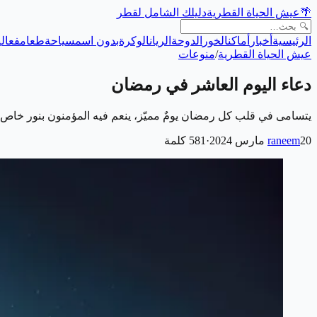
🌴
عيش الحياة القطرية
دليلك الشامل لقطر
الرئيسية
أخبار
أماكن
الخور
الدوحة
الريان
الوكرة
بدون اسم
سياحة
طعام
فعالي
عيش الحياة القطرية
/
منوعات
دعاء اليوم العاشر في رمضان
يتسامى في قلب كل رمضان يومٌ مميّز، ينعم فيه المؤمنون بنور خاص، و
20 مارس 2024
raneem
·
581
كلمة