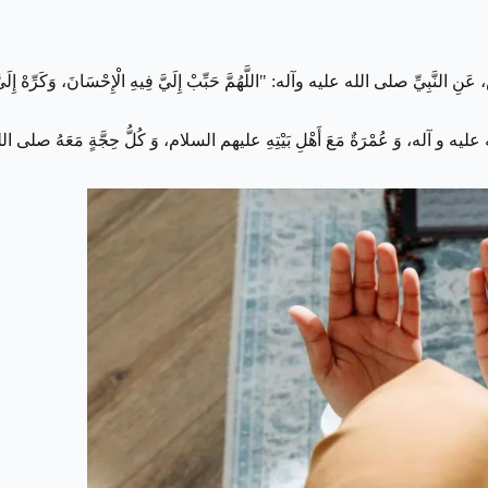
عليه وآله: "اللَّهُمَّ حَبِّبْ إِلَيَّ فِيهِ الْإِحْسَانَ، وَكَرِّهْ إِلَيَّ فِيهِ الْفُسُ
عليه و آله، وَ عُمْرَةٌ مَعَ أَهْلِ بَيْتِهِ عليهم السلام، وَ كُلُّ حِجَّةٍ مَعَهُ صلى الله عل