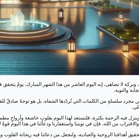
ركة لا تضاهى، إنه اليوم العاشر من هذا الشهر المبارك، يومٌ يتحقق ف
ابة والتوبة.
 مجرد سلسلةٍ من الكلمات التي تُردّدها الشفاه، بل هو توجهٌ صادقٌ ل
لي.
 وينزل فيه الرحمة بكثرة، فلنستعد لهذا اليوم بقلوبٍ خاشعة وأرواحٍ 
اقتراب من الله، فإن في توبتنا واستغفارنا ودعائنا في هذا اليوم قوةً لا 
تحقيق أهدافنا الروحية والعبادية، ولنجعل من دعائنا فيه ريحانة القلوب 