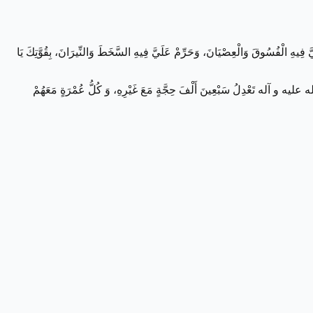
وقَ وَالْعِصْيَانَ، وَحَرِّمْ عَلَيَّ فِيهِ السَّخَطَ وَالنِّيرَانَ، بِقُوَّتِكَ يَا
يه و آله تَعْدِلُ سَبْعِينَ أَلْفَ حِجَّةٍ مَعَ غَيْرِهِ، وَ كُلُّ عُمْرَةٍ مَعَهُمْ