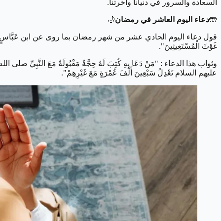
السعادة والسرور في دنيانا وآخرتنا.
🤲
دعاء اليوم العاشر في رمضان
🌙
قول دعاء اليوم الحادي عشر من شهر رمضان بما روى عن ابن عَبَّاسٍ، عَنِ النَّبِيِّ صلى الله 
غَوْثَ الْمُسْتَغِيثِينَ".
وثواب هذا الدعاء : "مَنْ دَعَا بِهِ كُتِبَ لَهُ حِجَّةٌ مَقْبُولَةٌ مَعَ النَّبِيِّ صلى الله 
عليهم السلام تَعْدِلُ سَبْعِينَ أَلْفَ عُمْرَةٍ مَعَ غَيْرِهِمْ".