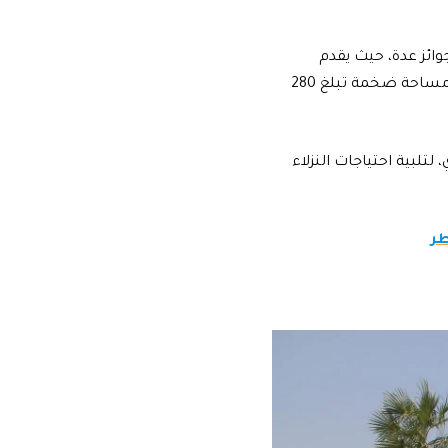
وائز عدة، حيث يقدم
علاجات عربية وإسلامية تقليدية لتجربة استرخاء لا مثيل لها، ويمتد هذا المنتجع على مساحة ضخمة تبلغ 280
لتلبية احتياجات النزلاء