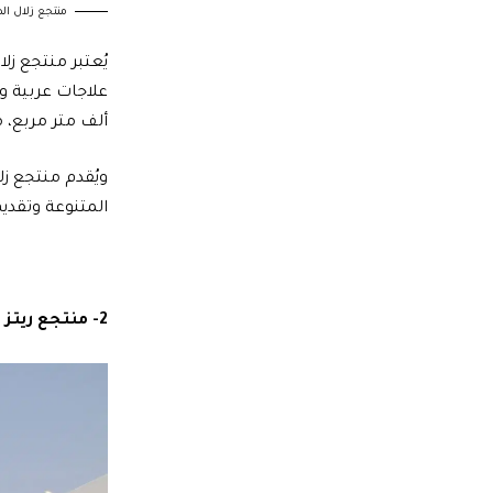
منتجع زلال الصحي – lness Resort
يُعتبر منتجع زل
ألف متر مربع، 
ويُقدم منتجع زل
المتنوعة وتقديم
2- منتجع ريتز كارلتون – Ritz-Carlton Spa Experience – قطر