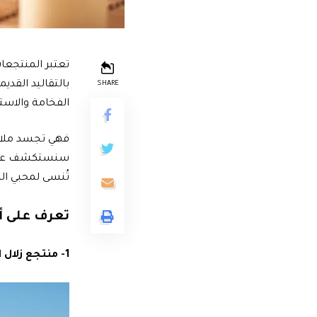
تعتبر المنتجعا
بالتقاليد القد
SHARE
الفخامة والاستر
فهي تجسد ملاذات
سنستكشف عالمًا
تُنسى لمحبي الرا
تعرف على 
1- منتجع زلال الصحي – Zulal Wellness Resort – قطر