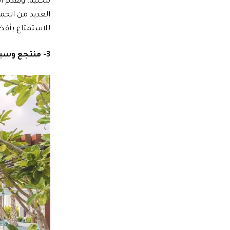
محلية، ويقدم ا
العديد من الحم
للاستمتاع بأفض
3- منتجع وسبا المسيلة – Al Messila Resort & Spa – قطر