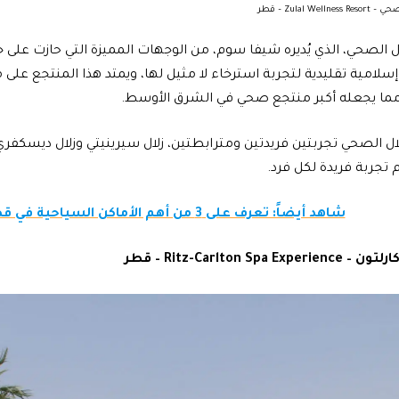
Zulal Wel – قطر
ال الصحي، الذي يُديره شيفا سوم، من الوجهات المميزة التي حازت على ج
مما يجعله أكبر منتجع صحي في الشرق الأوسط.
ال الصحي تجربتين فريدتين ومترابطتين، زلال سيرينيتي وزلال ديسكفري، 
 تجربة فريدة لكل فرد.
شاهد أيضاً: تعرف على 3 من أهم الأماكن السياحية في قطر