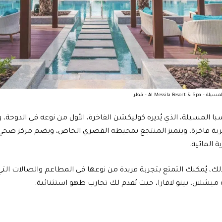
Al Messila Res – قطر
با المسيلة، الذي يُديره كوليكشن الفاخرة، الأول من نوعه في الدوحة، 
ربة فاخرة، ويتميز المنتجع بمحيطه القصري الخاص، ويضم مركز صحي 
ة المائية.
لك، يُمكنك التمتع بتجربة فريدة من نوعها في المطاعم والصالات التي 
 ميشلان، بينو لافارا، حيث يُقدم لك تجارب طهو استثنائية.