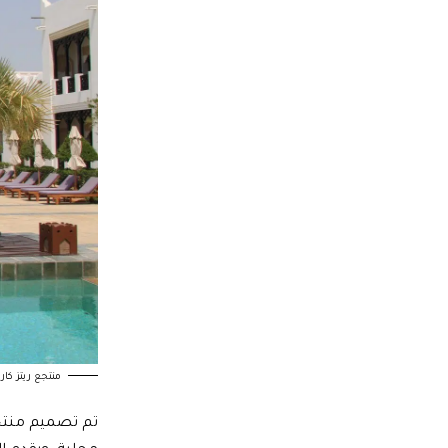
منتجع ريتز كارلتون – n Spa Experience
تم تصميم منتجع 