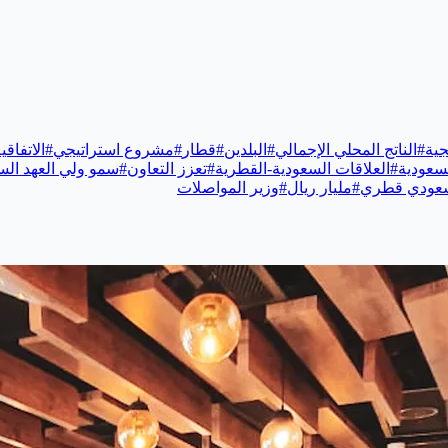
جية
#
الناتج المحلي الإجمالي
#
البلدين
#
قطار
#
مشروع استراتيجي
#
الاتفاقي
لسعودية
#
العلاقات السعودية-القطرية
#
تعزز التعاون
#
سمو ولي العهد الس
عودي قطري
#
مليار ريال
#
وزير المواصلات