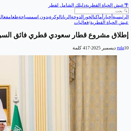
🌴
عيش الحياة القطرية
دليلك الشامل لقطر
الرئيسية
أخبار
أماكن
الخور
الدوحة
الريان
الوكرة
بدون اسم
سياحة
طعام
فعالي
عيش الحياة القطرية
/
فعاليات
إطلاق مشروع قطار سعودي قطري فائق السرع
10 ديسمبر 2025
rula
·
417
كلمة