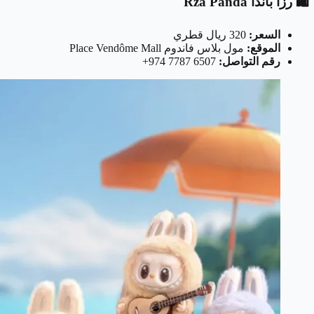
🛍️ رزا باندا Rza Panda
السعر:
320 ريال قطري
الموقع:
مول بلاس فاندوم Place Vendôme Mall
رقم التواصل:
‎+974 7787 6507