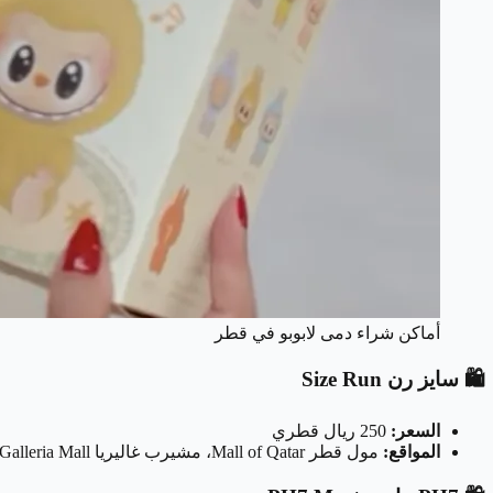
أماكن شراء دمى لابوبو في قطر
🛍️ سايز رن Size Run
السعر:
250 ريال قطري
المواقع:
مول قطر Mall of Qatar، مشيرب غاليريا Msheireb Galleria Mall، هارفي نيكولز Harvey Nichols - دوحة فستيفال سيتي