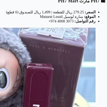
🛍️ PH7 مارت PH7 Mart
السعر:
279.25 ريال للقطعة | 1,499 ريال للصندوق (6 قطع)
الموقع:
منارة لوسيل Manarat Lusail
رقم التواصل:
‎+974 4008 3073