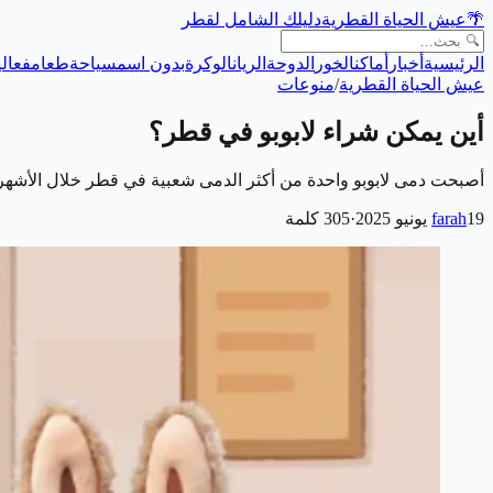
🌴
عيش الحياة القطرية
دليلك الشامل لقطر
الرئيسية
أخبار
أماكن
الخور
الدوحة
الريان
الوكرة
بدون اسم
سياحة
طعام
فعالي
عيش الحياة القطرية
/
منوعات
أين يمكن شراء لابوبو في قطر؟
أصبحت دمى لابوبو واحدة من أكثر الدمى شعبية في قطر خلال الأشهر الماضية، حيث 
19 يونيو 2025
farah
·
305
كلمة