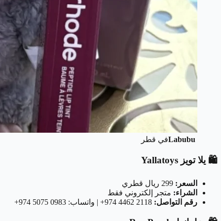
Labubu
في قطر
🛍️ يلا تويز Yallatoys
السعر:
299 ريال قطري
الشراء:
متجر إلكتروني فقط
رقم التواصل:
‎+974 4462 2118 | واتساب: ‎+974 5075 0983