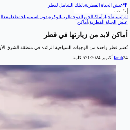
🌴
عيش الحياة القطرية
دليلك الشامل لقطر
الرئيسية
أخبار
أماكن
الخور
الدوحة
الريان
الوكرة
بدون اسم
سياحة
طعام
فعالي
عيش الحياة القطرية
/
أماكن
أماكن لابد من زيارتها في قطر
تُعتبر قطر واحدة من الوجهات السياحية الرائدة في منطقة الشرق الأو
24 أكتوبر 2024
farah
·
571
كلمة