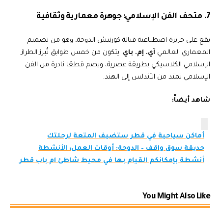
7. متحف الفن الإسلامي: جوهرة معمارية وثقافية
يقع على جزيرة اصطناعية قبالة كورنيش الدوحة، وهو من تصميم
المعماري العالمي
آي. إم. باي
. يتكون من خمس طوابق تُبرز الطراز
الإسلامي الكلاسيكي بطريقة عصرية، ويضم قطعًا نادرة من الفن
الإسلامي تمتد من الأندلس إلى الهند.
شاهد أيضاً:
أماكن سياحية في قطر ستضيف المتعة لرحلتك
حديقة سوق واقف – الدوحة: أوقات العمل، الأنشطة
أنشطة بإمكانكم القيام بها في محيط شاطئ ام باب قطر
You Might Also Like