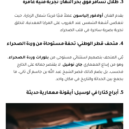
3. ظلال تسافر فوق بحر النهار: تجربة فنية غامرة
يقدم الفنان
أولافور إلياسون
عملاً فنيًا فريدًا شمال الزبارة، حيث
تنعكس أشعة الشمس عند الغروب على المرايا المعدنية، لتخلق
تجربة بصرية ساحرة في قلب الصحراء.
4. متحف قطر الوطني: تحفة مستوحاة من وردة الصحراء
بُني المتحف بتصميم استثنائي مستوحى من
بلورات وردة الصحراء
،
وهو من إبداع المعماري
جان نوفيل
. لا يقتصر جماله على الخارج
فحسب، بل يضم كذلك قصر الشيخ عبد الله بن جاسم آل ثاني، ما
يجمع بين الحداثة والتاريخ في مكان واحد.
5. أبراج كتارا في لوسيل: أيقونة معمارية حديثة