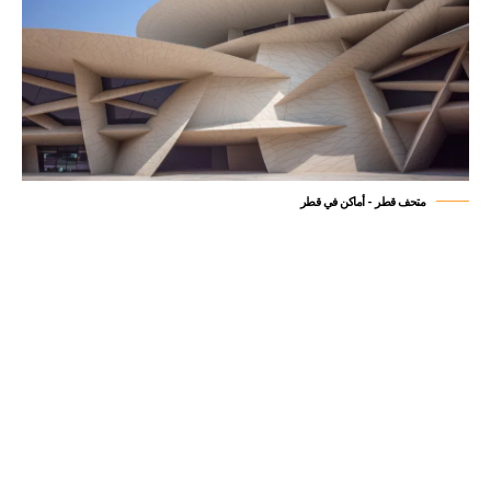
متحف قطر - أماكن في قطر