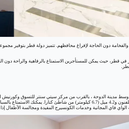
ة والفخامة دون الحاجة لإفراغ محافظهم. تتميز دولة قطر بتوفير مجمو
أفضل 5 شقق فندقية فاخرة للإيجار في قطر، حيث يمكن للمستأجرين الاستمتاع بالرفاهي
قطر.
الفاخر على بعد حوالي 4 أميال (6.4 كيلومتر) من معرض سوق واقف للفنون و4.2 ميل (6.7 كي