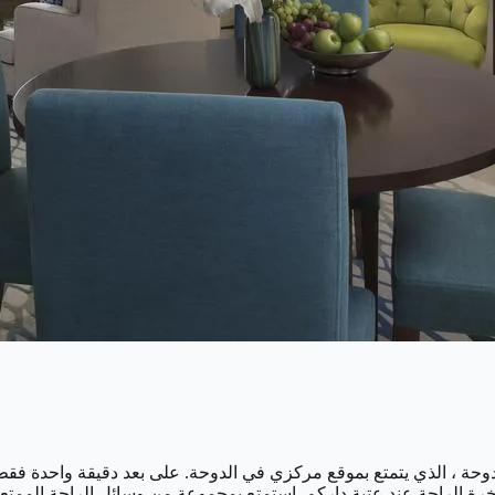
اخرة الراحة عند عتبة داركم. استمتع بمجموعة من وسائل الراحة الممتع