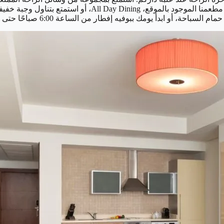
 ابدأ يومك ببوفيه إفطار من الساعة 6:00 صباحًا حتى 10:00 صباحًا.