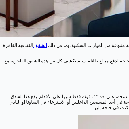
عة متنوعة من الخيارات السكنية، بما في ذلك
الشقق
الفندقية الفاخرة
ة والراحة دون الحاجة لدفع مبالغ طائلة. سنستكشف كل من هذه الشقق الفاخرة، مع
الإقامة في فندق كمبينسكي ريزيدنسز آند سويتس، الدوحة تضعك في وسط مدينة الدوحة ، بالقرب من مركز سيتي سنتر للتسوق وكورنيش الدوحة، على بعد 15 دقيقة فقط سيرًا على الأقدام. يقع هذا الفندق
لومتر) من شاطئ كتارا. يمكنك الاستمتاع بالسباحة في أحد المسبحين الداخليين أو الاسترخاء في الساونا أو النادي