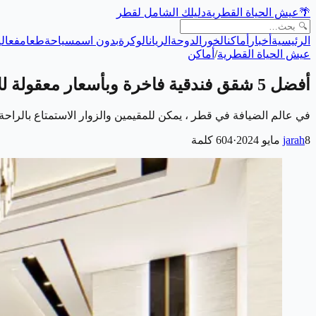
🌴
عيش الحياة القطرية
دليلك الشامل لقطر
الرئيسية
أخبار
أماكن
الخور
الدوحة
الريان
الوكرة
بدون اسم
سياحة
طعام
فعالي
عيش الحياة القطرية
/
أماكن
أفضل 5 شقق فندقية فاخرة وبأسعار معقولة للإيجار في قطر
في عالم الضيافة في قطر ، يمكن للمقيمين والزوار الاستمتاع بالراح
8 مايو 2024
jarah
·
604
كلمة