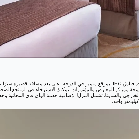
ستستمتع في فندق فوكو الدوحة فوكو الدوحة ويست باي سويتس ، أحد فنادق IHG، بموقع متميز 
وحة ومركز المعارض والمؤتمرات. يمكنك الاسترخاء في المنتجع الصحي
لصحي الذي يعمل على مدار 24 ساعة والمسبح الخارجي والساونا. تشمل المزايا الإضافية خدمة
يلومتر واحد.