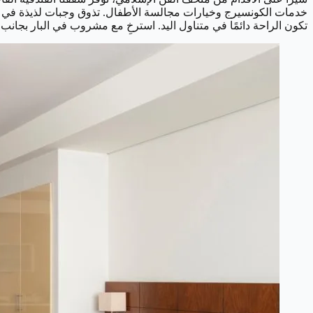
تكون الراحة دائمًا في متناول اليد. استرخِ مع مشروب في البار بجانب حمام السباحة، أو