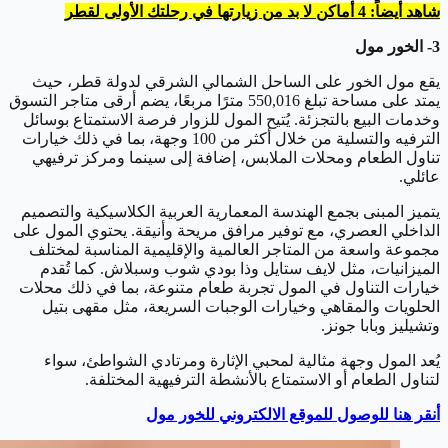
شاهد أيضاً: 4 أماكن لا بد من زيارتها في رحلتك الأولى لقطر
3- الخور مول
يقع مول الخور على الساحل الشمالي الشرقي لدولة قطر، حيث
يمتد على مساحة تبلغ 550,016 مترًا مربعًا، يضم أرقى متاجر التسوق
وخدمات البيع بالتجزئة. يُتيح المول للزوار فرصة الاستمتاع بوسائل
الترفيه والتسلية من خلال أكثر من 100 وجهة، بما في ذلك خيارات
تناول الطعام ومحلات الملابس، إضافة إلى سينما ومركز ترفيهي
عائلي.
يتميز المبنى بجمع الهندسة المعمارية العربية الكلاسيكية والتصميم
الداخلي العصري، مع توفير مرافق مريحة وأنيقة. يحتوي المول على
مجموعة واسعة من المتاجر العالمية والإقليمية المناسبة لمختلف
الميزانيات، مثل لايف ستايل وذا بودي شوب وسبلاش. كما تُقدم
خيارات التناول في المول تجربة طعام متنوعة، بما في ذلك محلات
الحلويات والمقاهي وخيارات الوجبات السريعة، مثل مقهى بتيل
وتشيليز وبابا جونز.
يُعد المول وجهة مثالية لمحبي الإثارة ومرتادي الشواطئ، سواء
لتناول الطعام أو الاستمتاع بالأنشطة الترفيهية المختلفة.
أنقر هنا للوصول للموقع الالكتروني للخور مول