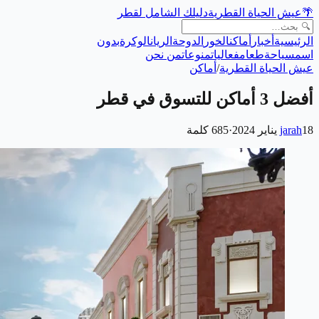
🌴
عيش الحياة القطرية
دليلك الشامل لقطر
الرئيسية
أخبار
أماكن
الخور
الدوحة
الريان
الوكرة
بدون
اسم
سياحة
طعام
فعاليات
منوعات
من نحن
عيش الحياة القطرية
/
أماكن
أفضل 3 أماكن للتسوق في قطر
18 يناير 2024
jarah
·
685
كلمة